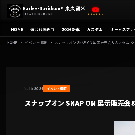
内
Harley-Davidson
東久留米
®
容
HIGASHIKURUME
★★★★★★
を
ス
HOME
選ばれる理由
2026新車
カスタム
サービスファ
キ
ッ
HOME
>
イベント情報
>
スナップオン SNAP ON 展示販売会＆カスタムペ
プ
2015.03.04
イベント情報
スナップオン SNAP ON 展示販売