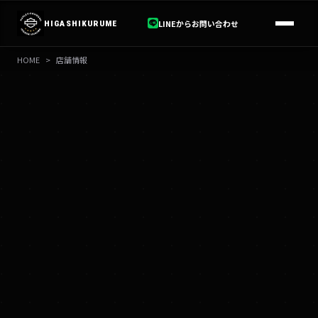
内
容
LINEからお問い合わせ
HIGASHIKURUME
を
ス
HOME
>
店舗情報
キ
ッ
プ