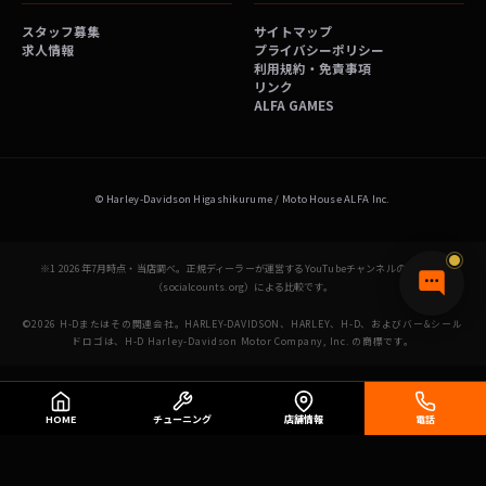
スタッフ募集
サイトマップ
求人情報
プライバシーポリシー
利用規約・免責事項
リンク
ALFA GAMES
© Harley-Davidson Higashikurume / Moto House ALFA Inc.
※1 2026年7月時点・当店調べ。正規ディーラーが運営するYouTubeチャンネルの登録者数
（socialcounts.org）による比較です。
©2026 H-Dまたはその関連会社。HARLEY-DAVIDSON、HARLEY、H-D、およびバー&シール
ドロゴは、H-D Harley-Davidson Motor Company, Inc. の商標です。
HOME
チューニング
店舗情報
電話