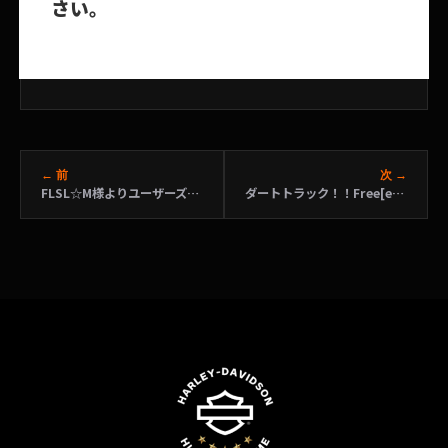
さい。
← 前
次 →
FLSL☆M様よりユーザーズボイスを頂きました！
ダートトラック！！Free[er] to Get Dirty