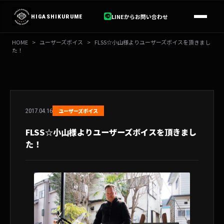
内
容
LINEからお問い合わせ
HIGASHIKURUME
を
ス
HOME
>
ユーザーズボイス
>
FLSS☆小山様よりユーザーズボイスを頂きまし
キ
た！
ッ
プ
2017.04.16
ユーザーズボイス
FLSS☆小山様よりユーザーズボイスを頂きまし
た！