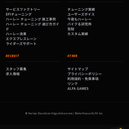
サービスファクトリー
チューニング実績
EFIチューニング
ユーザーズボイス
ハーレー チューニング 施工事例
今夜もハーレー
ハーレー チューニング 選び方ガイ
バイクる研究所
ド
告知
ハーレー洗車
カスタム実績
エクスプレスレーン
ライダーズサポート
RECRUIT
OTHER
スタッフ募集
サイトマップ
求人情報
プライバシーポリシー
利用規約・免責事項
リンク
ALFA GAMES
© Harley-Davidson Higashikurume / Moto House ALFA Inc.