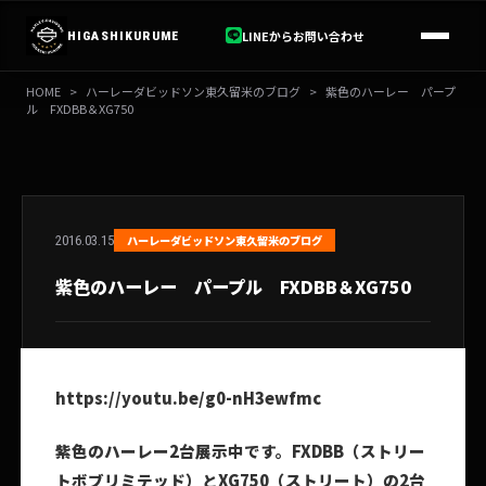
内
容
LINEからお問い合わせ
HIGASHIKURUME
を
ス
HOME
>
ハーレーダビッドソン東久留米のブログ
>
紫色のハーレー パープ
キ
ル FXDBB＆XG750
ッ
プ
2016.03.15
ハーレーダビッドソン東久留米のブログ
紫色のハーレー パープル FXDBB＆XG750
https://youtu.be/g0-nH3ewfmc
紫色のハーレー2
台展示中です。
FXDBB
（ストリー
トボブリミテッド）とXG750
（ストリート）の2
台