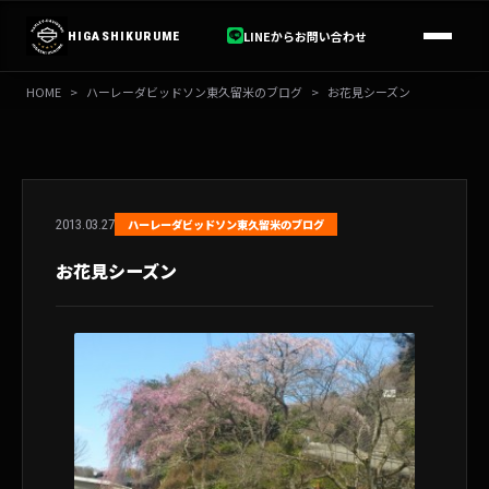
内
容
LINEからお問い合わせ
HIGASHIKURUME
を
ス
HOME
>
ハーレーダビッドソン東久留米のブログ
>
お花見シーズン
キ
ッ
プ
2013.03.27
ハーレーダビッドソン東久留米のブログ
お花見シーズン