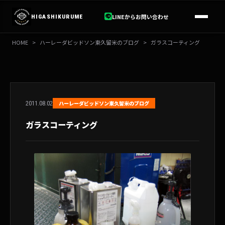
内
容
LINEからお問い合わせ
HIGASHIKURUME
を
ス
HOME
>
ハーレーダビッドソン東久留米のブログ
>
ガラスコーティング
キ
ッ
プ
2011.08.02
ハーレーダビッドソン東久留米のブログ
ガラスコーティング