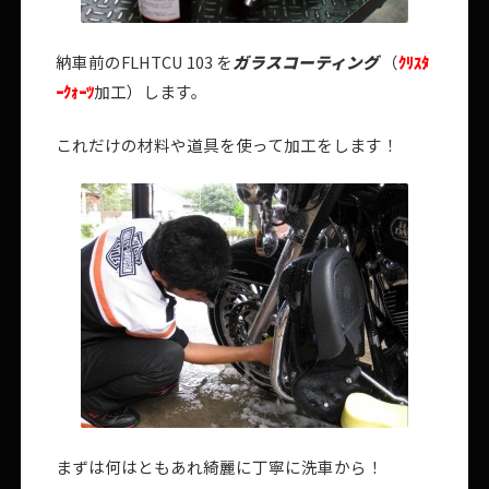
納車前のFLHTCU 103 を
ガラスコーティング
（
ｸﾘｽﾀ
ｰｸｫｰﾂ
加工）します。
これだけの材料や道具を使って加工をします！
まずは何はともあれ綺麗に丁寧に洗車から！