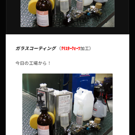
ガラスコーティング
（
ｸﾘｽﾀｰｸｫｰﾂ
加工）
今日の工場から！