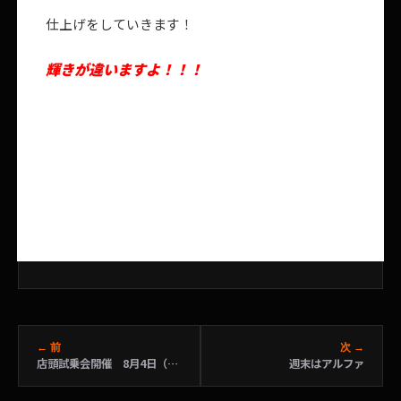
仕上げをしていきます！
輝きが違いますよ！！！
← 前
次 →
店頭試乗会開催 8月4日（木）～8月14（日）
週末はアルファ