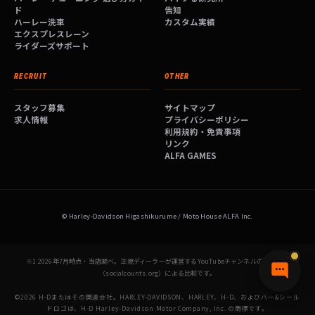
ド
告知
ハーレー洗車
カスタム実績
エクスプレスレーン
ライダーズサポート
RECRUIT
OTHER
スタッフ募集
サイトマップ
求人情報
プライバシーポリシー
利用規約・免責事項
リンク
ALFA GAMES
© Harley-Davidson Higashikurume / Moto House ALFA Inc.
※1 2026年7月時点・当店調べ。正規ディーラーが運営するYouTubeチャンネルの登録者数
（socialcounts.org）による比較です。
©2026 H-Dまたはその関連会社。HARLEY-DAVIDSON、HARLEY、H-D、およびバー&シール
ドロゴは、H-D Harley-Davidson Motor Company, Inc. の商標です。