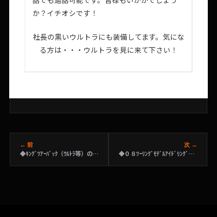
か？イチオシです！
社長の黒いウルトラにも装備してます。気にな
る方は・・・ウルトラを見に来て下さい！
← 前
次 →
◆ｷﾝｸﾞﾂｱｰﾊﾞｯｸ（ｳﾙﾄﾗ等）のﾃｲﾙﾗｲﾄｷｯﾄの取付
◆０８ﾂｰﾘﾝｸﾞﾓﾃﾞﾙｱｲﾄﾞﾘﾝｸﾞ調整