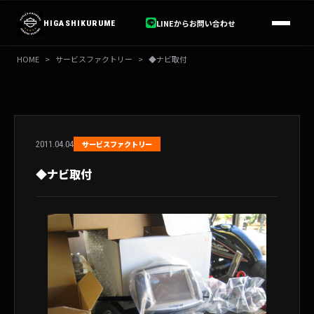
内
容
LINEからお問い合わせ
HIGASHIKURUME
を
ス
HOME
>
サービスファクトリー
>
◆ナビ取付
キ
ッ
プ
2011.04.04
サービスファクトリー
◆ナビ取付