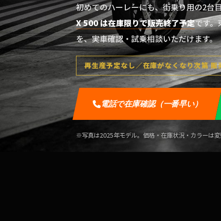
初めてのハーレーにも、街乗り用の2台
X 500 は在庫限りで販売終了予定
です。
を、実車確認・試乗相談いただけます。
再生産予定なし／在庫がなくなり次第 販
電話で在庫確認（一番早い）
※写真は2025年モデル。価格・在庫状況・カラーは