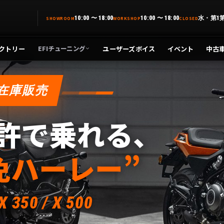
10:00 〜 18:00
10:00 〜 18:00
水・第1
SHOWROOM
WORKSHOP
CLOSED
クトリー
ユーザーズボイス
イベント
中古
EFIチューニング
在庫販売
許で乗れる、
免ハーレー”
X 350 / X 500