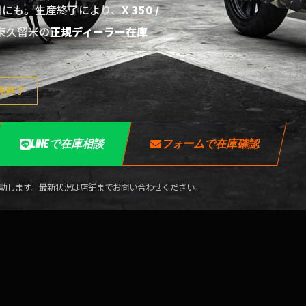
目にも。生産終了により、
X 350 /
東久留米の
正規ディーラー在庫
売終了
LINEで在庫相談
フォームで在庫確認
変動します。最新状況は店舗までお問い合わせください。