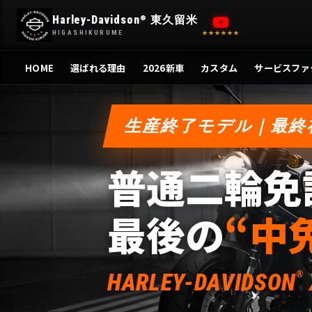
内
Harley-Davidson
東久留米
®
容
HIGASHIKURUME
★★★★★★
を
ス
HOME
選ばれる理由
2026新車
カスタム
サービスファ
キ
ッ
プ
生産終了モデル｜最終
普通二輪免
最後の
“中
HARLEY-DAVIDSON
®