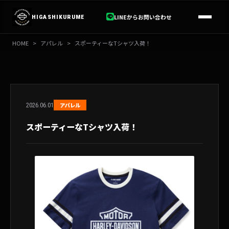
内
容
LINEからお問い合わせ
HIGASHIKURUME
を
ス
HOME
>
アパレル
>
スポーティーなTシャツ入荷！
キ
ッ
プ
2026.06.01
アパレル
スポーティーなTシャツ入荷！