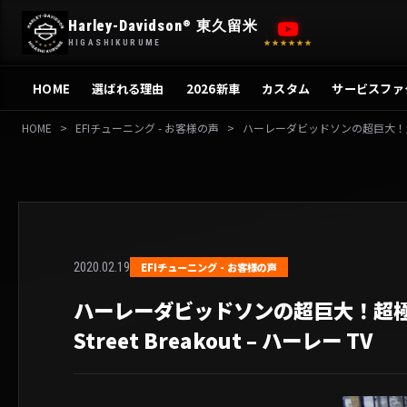
内
Harley-Davidson
東久留米
®
容
HIGASHIKURUME
★★★★★★
を
ス
HOME
選ばれる理由
2026新車
カスタム
サービスファ
キ
ッ
HOME
>
EFIチューニング - お客様の声
>
ハーレーダビッドソンの超巨大！超極太！バ
プ
2020.02.19
EFIチューニング - お客様の声
ハーレーダビッドソンの超巨大！超極太！
Street Breakout – ハーレー TV