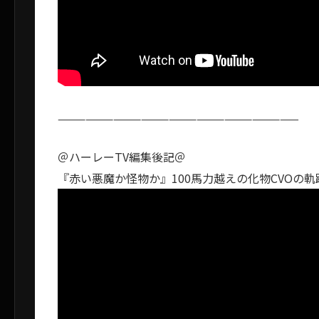
——————————————————————————
＠ハーレーTV編集後記＠
『赤い悪魔か怪物か』100馬力越えの化物CVOの軌