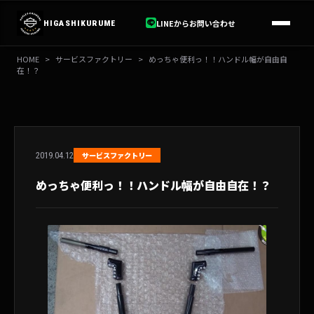
内
容
LINEからお問い合わせ
HIGASHIKURUME
を
ス
HOME
>
サービスファクトリー
>
めっちゃ便利っ！！ハンドル幅が自由自
キ
在！？
ッ
プ
2019.04.12
サービスファクトリー
めっちゃ便利っ！！ハンドル幅が自由自在！？