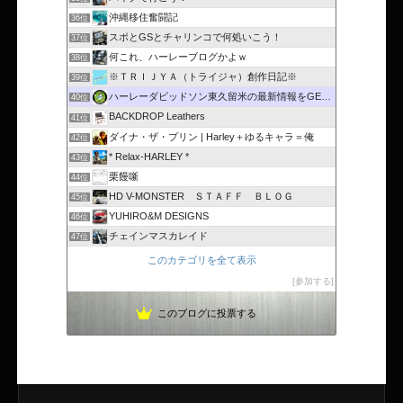
沖縄移住奮闘記
36位
スポとGSとチャリンコで何処いこう！
37位
何これ、ハーレーブログかよｗ
38位
※ＴＲＩＪＹＡ（トライジャ）創作日記※
39位
ハーレーダビッドソン東久留米の最新情報をGET！
40位
BACKDROP Leathers
41位
ダイナ・ザ・プリン | Harley＋ゆるキャラ＝俺
42位
* Relax-HARLEY *
43位
栗饅噺
44位
HD V-MONSTER ＳＴＡＦＦ ＢＬＯＧ
45位
YUHIRO&M DESIGNS
46位
チェインマスカレイド
47位
このカテゴリを全て表示
参加する
このブログに投票する