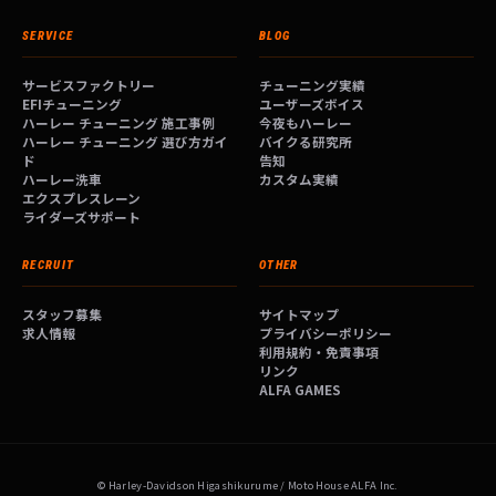
SERVICE
BLOG
サービスファクトリー
チューニング実績
EFIチューニング
ユーザーズボイス
ハーレー チューニング 施工事例
今夜もハーレー
ハーレー チューニング 選び方ガイ
バイクる研究所
ド
告知
ハーレー洗車
カスタム実績
エクスプレスレーン
ライダーズサポート
RECRUIT
OTHER
スタッフ募集
サイトマップ
求人情報
プライバシーポリシー
利用規約・免責事項
リンク
ALFA GAMES
© Harley-Davidson Higashikurume / Moto House ALFA Inc.