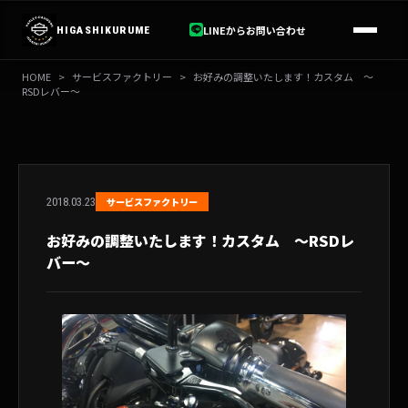
内
容
LINEからお問い合わせ
HIGASHIKURUME
を
ス
HOME
>
サービスファクトリー
>
お好みの調整いたします！カスタム ～
キ
RSDレバー～
ッ
プ
2018.03.23
サービスファクトリー
お好みの調整いたします！カスタム ～RSDレ
バー～