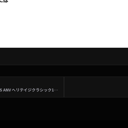
とても貴重な車両が即納可！世界限定1500台の2018モデルFLHCS ANV ヘリテイジクラシック115周年記念カラー