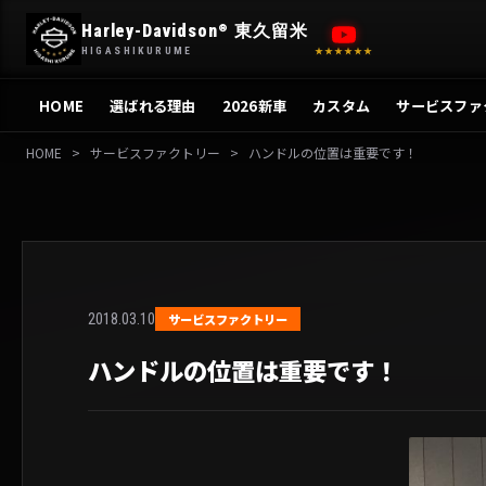
内
Harley-Davidson
東久留米
®
容
HIGASHIKURUME
★★★★★★
を
ス
HOME
選ばれる理由
2026新車
カスタム
サービスファ
キ
ッ
HOME
>
サービスファクトリー
>
ハンドルの位置は重要です！
プ
2018.03.10
サービスファクトリー
ハンドルの位置は重要です！