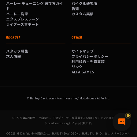
ハーレー チューニング 選び方ガイ
バイクる研究所
ド
告知
ハーレー洗車
カスタム実績
エクスプレスレーン
ライダーズサポート
RECRUIT
OTHER
スタッフ募集
サイトマップ
求人情報
プライバシーポリシー
利用規約・免責事項
リンク
ALFA GAMES
© Harley-Davidson Higashikurume / Moto House ALFA Inc.
※1 2026年7月時点・当店調べ。正規ディーラーが運営するYouTubeチャンネルの登録者数
（socialcounts.org）による比較です。
©2026 H-Dまたはその関連会社。HARLEY-DAVIDSON、HARLEY、H-D、およびバー&シール