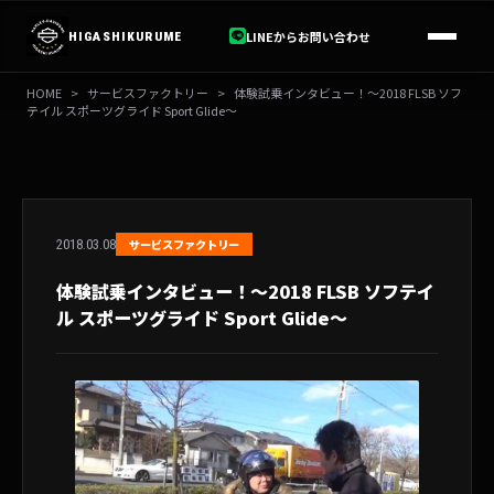
内
容
LINEからお問い合わせ
HIGASHIKURUME
を
ス
HOME
>
サービスファクトリー
>
体験試乗インタビュー！～2018 FLSB ソフ
キ
テイル スポーツグライド Sport Glide～
ッ
プ
2018.03.08
サービスファクトリー
体験試乗インタビュー！～2018 FLSB ソフテイ
ル スポーツグライド Sport Glide～