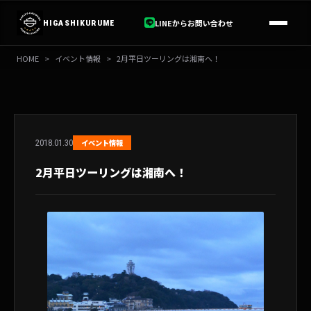
内
容
LINEからお問い合わせ
HIGASHIKURUME
を
ス
HOME
>
イベント情報
>
2月平日ツーリングは湘南へ！
キ
ッ
プ
2018.01.30
イベント情報
2月平日ツーリングは湘南へ！