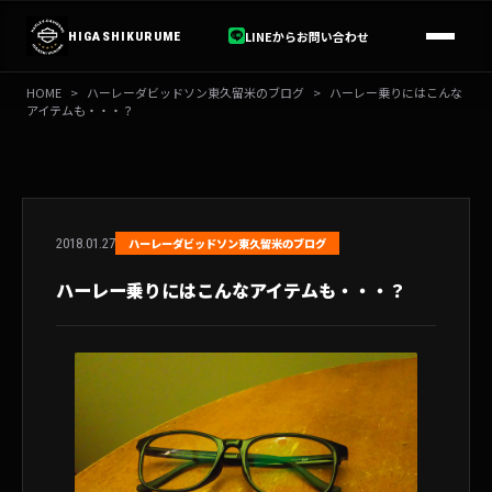
内
容
LINEからお問い合わせ
HIGASHIKURUME
を
ス
HOME
>
ハーレーダビッドソン東久留米のブログ
>
ハーレー乗りにはこんな
キ
アイテムも・・・？
ッ
プ
2018.01.27
ハーレーダビッドソン東久留米のブログ
ハーレー乗りにはこんなアイテムも・・・？