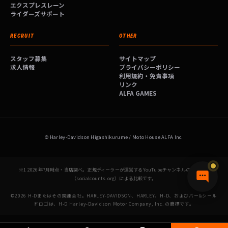
エクスプレスレーン
ライダーズサポート
RECRUIT
OTHER
スタッフ募集
サイトマップ
求人情報
プライバシーポリシー
利用規約・免責事項
リンク
ALFA GAMES
© Harley-Davidson Higashikurume / Moto House ALFA Inc.
※1 2026年7月時点・当店調べ。正規ディーラーが運営するYouTubeチャンネルの登録者数
（socialcounts.org）による比較です。
©2026 H-Dまたはその関連会社。HARLEY-DAVIDSON、HARLEY、H-D、およびバー&シール
ドロゴは、H-D Harley-Davidson Motor Company, Inc. の商標です。