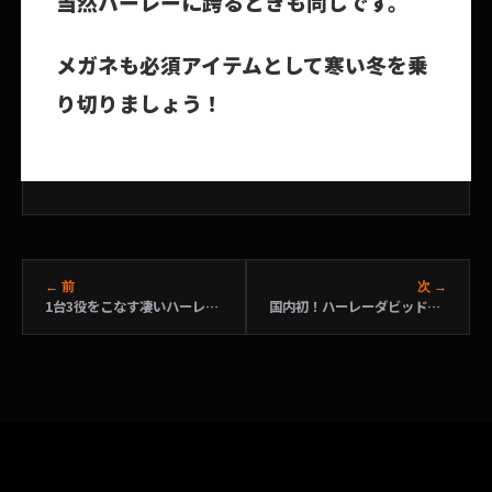
当然ハーレーに跨るときも同じです。
メガネも必須アイテムとして寒い冬を乗
り切りましょう！
← 前
次 →
1台3役をこなす凄いハーレー！2018 Sport Glide®
国内初！ハーレーダビッドソン認定レンタルバイク