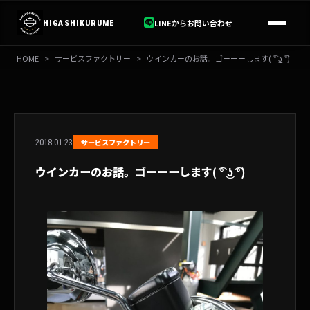
内
容
LINEからお問い合わせ
HIGASHIKURUME
を
ス
HOME
>
サービスファクトリー
>
ウインカーのお話。ゴーーーします( ͡° ͜ʖ ͡°)
キ
ッ
プ
2018.01.23
サービスファクトリー
ウインカーのお話。ゴーーーします( ͡° ͜ʖ ͡°)