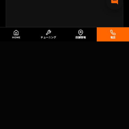
HOME
チューニング
店舗情報
電話
MAIN
BIKES
HOME
2026新車
選ばれる理由
中古車
イベント
カスタム
店舗情報
リミテッドエディション
お問い合わせ
SERVICE
BLOG
サービスファクトリー
チューニング実績