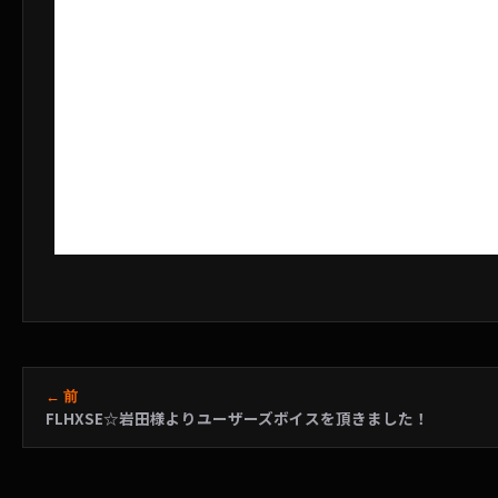
← 前
FLHXSE☆岩田様よりユーザーズボイスを頂きました！