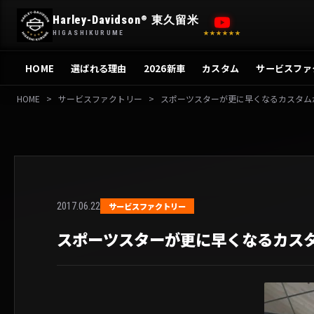
内
Harley-Davidson
東久留米
®
容
HIGASHIKURUME
★★★★★★
を
ス
HOME
選ばれる理由
2026新車
カスタム
サービスファ
キ
ッ
HOME
>
サービスファクトリー
>
スポーツスターが更に早くなるカスタム
プ
2017.06.22
サービスファクトリー
スポーツスターが更に早くなるカス