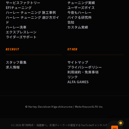
サービスファクトリー
チューニング実績
EFIチューニング
ユーザーズボイス
ハーレー チューニング 施工事例
今夜もハーレー
ハーレー チューニング 選び方ガイ
バイクる研究所
ド
告知
ハーレー洗車
カスタム実績
エクスプレスレーン
ライダーズサポート
RECRUIT
OTHER
スタッフ募集
サイトマップ
求人情報
プライバシーポリシー
利用規約・免責事項
リンク
ALFA GAMES
© Harley-Davidson Higashikurume / Moto House ALFA Inc.
※1 2026年7月時点・当店調べ。正規ディーラーが運営するYouTubeチャンネルの登録者数