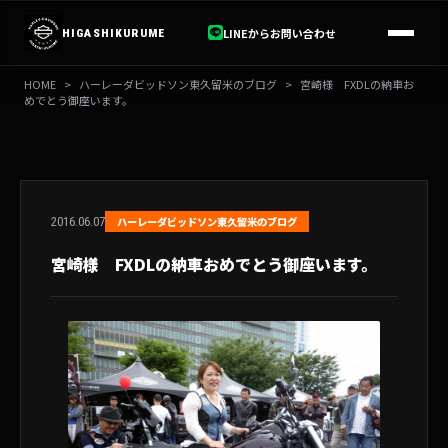
内
容
LINEからお問い合わせ
HIGASHIKURUME
を
ス
HOME
>
ハーレーダビッドソン東久留米のブログ
>
宮崎様 FXDLの納車お
キ
めでとう御座います。
ッ
プ
2016.06.07
ハーレーダビッドソン東久留米のブログ
宮崎様 FXDLの納車おめでとう御座います。