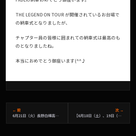
THE LEGEND ON TOUR が開催されているお台場で
の納車式となりましたが、
チャプター員の皆様に囲まれての納車式は最高のも
のとなりましたね。
本当におめでとう御座います(^^♪
← 前
次 →
6月21日（火）長野白樺高原平日ツーリング
【6月18日（土）、19日（日）2日間限定ロードスターカフェがＨＤ東久留米にＯＰＥＮ！】