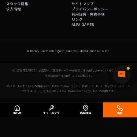
スタッフ募集
サイトマップ
求人情報
プライバシーポリシー
利用規約・免責事項
リンク
ALFA GAMES
© Harley-Davidson Higashikurume / Moto House ALFA Inc.
※1 2026年7月時点・当店調べ。正規ディーラーが運営するYouTubeチャンネルの登録者数
（socialcounts.org）による比較です。
©2026 H-Dまたはその関連会社。HARLEY-DAVIDSON、HARLEY、H-D、およびバー&シール
ドロゴは、H-D Harley-Davidson Motor Company, Inc. の商標です。
HOME
チューニング
店舗情報
電話