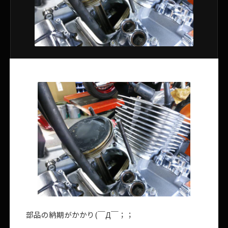
部品の納期がかかり(￣Д￣；；