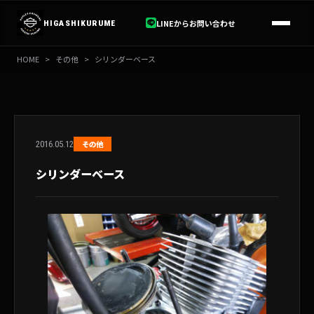
内
容
LINEからお問い合わせ
HIGASHIKURUME
を
ス
HOME
>
その他
>
シリンダーベース
キ
ッ
プ
2016.05.12
その他
シリンダーベース