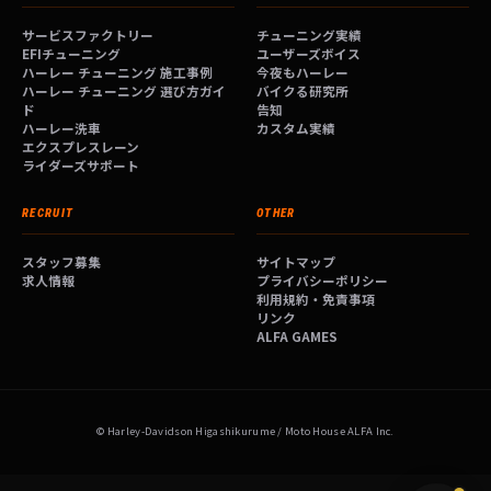
サービスファクトリー
チューニング実績
EFIチューニング
ユーザーズボイス
ハーレー チューニング 施工事例
今夜もハーレー
ハーレー チューニング 選び方ガイ
バイクる研究所
ド
告知
ハーレー洗車
カスタム実績
エクスプレスレーン
ライダーズサポート
RECRUIT
OTHER
スタッフ募集
サイトマップ
求人情報
プライバシーポリシー
利用規約・免責事項
リンク
ALFA GAMES
© Harley-Davidson Higashikurume / Moto House ALFA Inc.