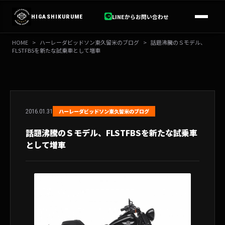
内
容
LINEからお問い合わせ
HIGASHIKURUME
を
ス
HOME
>
ハーレーダビッドソン東久留米のブログ
>
話題沸騰のＳモデル、
キ
FLSTFBSを新たな試乗車として増車
ッ
プ
2016.01.31
ハーレーダビッドソン東久留米のブログ
話題沸騰のＳモデル、FLSTFBSを新たな試乗車
として増車