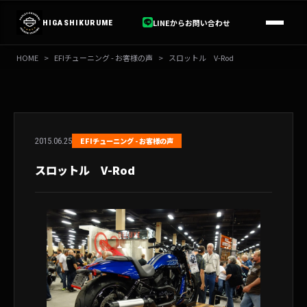
内
容
LINEからお問い合わせ
HIGASHIKURUME
を
ス
HOME
>
EFIチューニング - お客様の声
>
スロットル V-Rod
キ
ッ
プ
2015.06.25
EFIチューニング - お客様の声
スロットル V-Rod