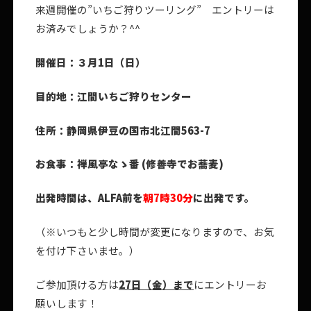
来週開催の”いちご狩りツーリング” エントリーは
お済みでしょうか？^^
開催日：３月1日（日）
目的地：江間いちご狩りセンター
住所：静岡県伊豆の国市北江間563-7
お食事：禅風亭なゝ番 (修善寺でお蕎麦)
出発時間は、ALFA前を
朝7時30分
に出発です。
（※いつもと少し時間が変更になりますので、お気
を付け下さいませ。）
ご参加頂ける方は
27
日（金）まで
にエントリーお
願いします！