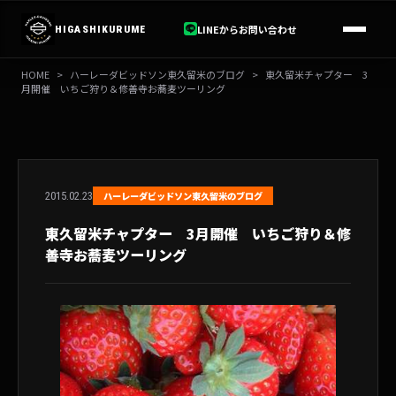
内
容
LINEからお問い合わせ
HIGASHIKURUME
を
ス
HOME
>
ハーレーダビッドソン東久留米のブログ
>
東久留米チャプター 3
キ
月開催 いちご狩り＆修善寺お蕎麦ツーリング
ッ
プ
2015.02.23
ハーレーダビッドソン東久留米のブログ
東久留米チャプター 3月開催 いちご狩り＆修
善寺お蕎麦ツーリング