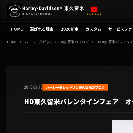
内
Harley-Davidson
東久留米
®
容
HIGASHIKURUME
★★★★★★
を
ス
HOME
選ばれる理由
2026新車
カスタム
サービスファ
キ
ッ
HOME
>
ハーレーダビッドソン東久留米のブログ
>
HD東久留米バレンタ
プ
2015.02.13
ハーレーダビッドソン東久留米のブログ
HD東久留米バレンタインフェア 