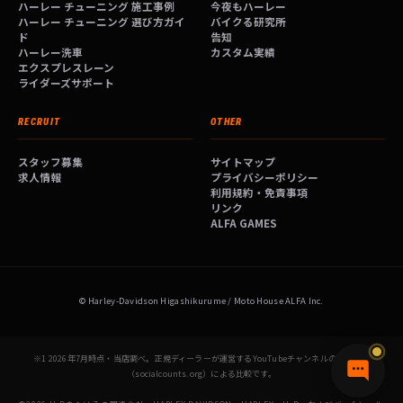
ハーレー チューニング 施工事例
今夜もハーレー
ハーレー チューニング 選び方ガイ
バイクる研究所
ド
告知
ハーレー洗車
カスタム実績
エクスプレスレーン
ライダーズサポート
RECRUIT
OTHER
スタッフ募集
サイトマップ
求人情報
プライバシーポリシー
利用規約・免責事項
リンク
ALFA GAMES
© Harley-Davidson Higashikurume / Moto House ALFA Inc.
※1 2026年7月時点・当店調べ。正規ディーラーが運営するYouTubeチャンネルの登録者数
（socialcounts.org）による比較です。