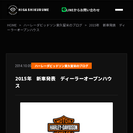
内
容
LINEからお問い合わせ
HIGASHIKURUME
を
ス
HOME
>
ハーレーダビッドソン東久留米のブログ
>
2015年 新車発表 ディ
キ
ーラーオープンハウス
ッ
プ
2014.10.05
ハーレーダビッドソン東久留米のブログ
2015年 新車発表 ディーラーオープンハウ
ス