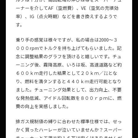
ーナーを介してAF（空燃費）、VE（空気の充填効
率）、IG（点火時期）などを書き換えするようで
す。
乗り手の感覚は様々ですが、私の場合は2000～３
０００rpmでトルクを持ち上げてもらいました。記
念に調整結果のグラフを頂けると嬉しいです。チュ
ーニング後、霧降高原、いろは坂、高速道路など約
６００ｋｍ走行した結果として２０ｋｍ／㍑とな
り、燃料を満タンすると４４０ｋｍ走行可能となり
ました。チューニング効果として、出力向上、不要
な発熱低減、アイドル回転数を８００ｒｐｍに、燃
費の向上を実感しました。
排ガス規制値の縛りに合わせた標準仕様では、せっ
かく買ったハーレーが泣いていませんか？スーパー
チューナーと工賃で約１６万は安くはありませんが