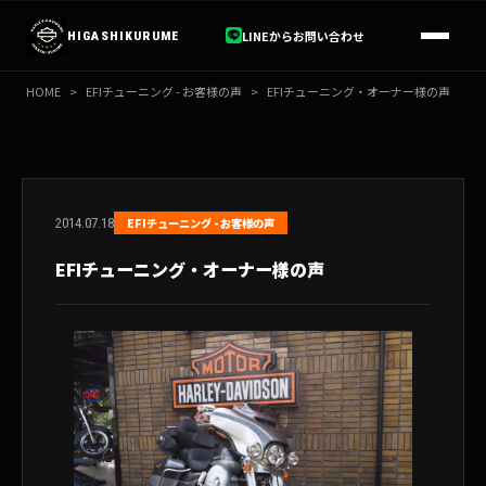
内
容
LINEからお問い合わせ
HIGASHIKURUME
を
ス
HOME
>
EFIチューニング - お客様の声
>
EFIチューニング・オーナー様の声
キ
ッ
プ
2014.07.18
EFIチューニング - お客様の声
EFIチューニング・オーナー様の声