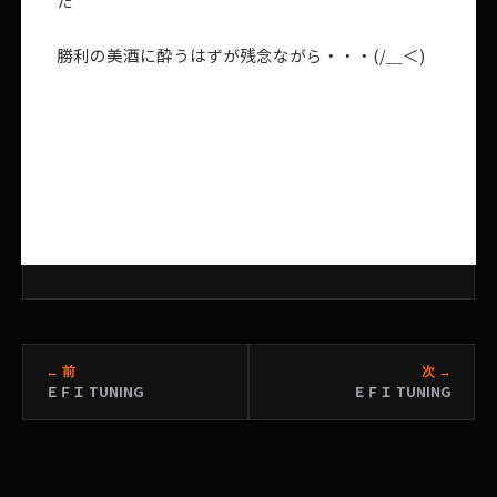
た
勝利の美酒に酔うはずが残念ながら・・・(/＿＜)
← 前
次 →
ＥＦＩ TUNING
ＥＦＩ TUNING