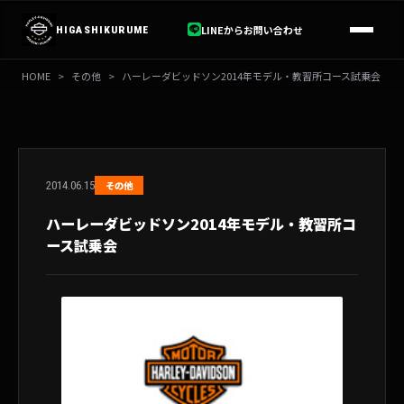
内
容
LINEからお問い合わせ
HIGASHIKURUME
を
ス
HOME
>
その他
>
ハーレーダビッドソン2014年モデル・教習所コース試乗会
キ
ッ
プ
2014.06.15
その他
ハーレーダビッドソン2014年モデル・教習所コ
ース試乗会