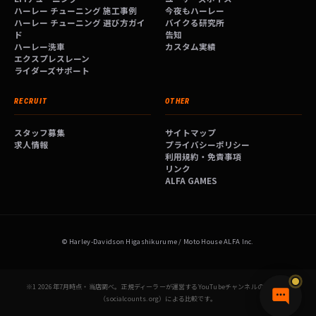
ハーレー チューニング 施工事例
今夜もハーレー
ハーレー チューニング 選び方ガイ
バイクる研究所
ド
告知
ハーレー洗車
カスタム実績
エクスプレスレーン
ライダーズサポート
RECRUIT
OTHER
スタッフ募集
サイトマップ
求人情報
プライバシーポリシー
利用規約・免責事項
リンク
ALFA GAMES
© Harley-Davidson Higashikurume / Moto House ALFA Inc.
※1 2026年7月時点・当店調べ。正規ディーラーが運営するYouTubeチャンネルの登録者数
（socialcounts.org）による比較です。