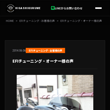
内
容
LINEからお問い合わせ
HIGASHIKURUME
を
ス
HOME
>
EFIチューニング - お客様の声
>
EFIチューニング・オーナー様の声
キ
ッ
プ
2014.06.06
EFIチューニング - お客様の声
EFIチューニング・オーナー様の声