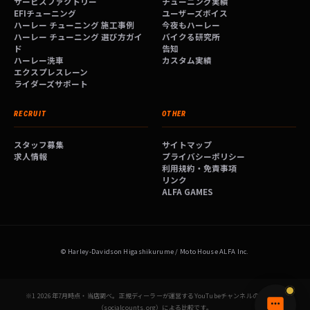
サービスファクトリー
チューニング実績
EFIチューニング
ユーザーズボイス
ハーレー チューニング 施工事例
今夜もハーレー
ハーレー チューニング 選び方ガイ
バイクる研究所
ド
告知
ハーレー洗車
カスタム実績
エクスプレスレーン
ライダーズサポート
RECRUIT
OTHER
スタッフ募集
サイトマップ
求人情報
プライバシーポリシー
利用規約・免責事項
リンク
ALFA GAMES
© Harley-Davidson Higashikurume / Moto House ALFA Inc.
※1 2026年7月時点・当店調べ。正規ディーラーが運営するYouTubeチャンネルの登録者数
（socialcounts.org）による比較です。