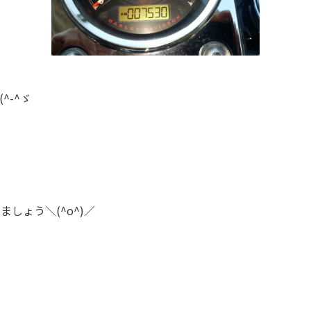
^-^ゞ
しょう＼(^o^)／