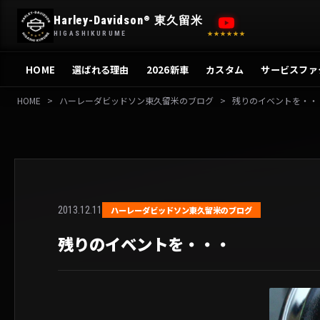
内
Harley-Davidson
東久留米
®
容
HIGASHIKURUME
★★★★★★
を
ス
HOME
選ばれる理由
2026新車
カスタム
サービスファ
キ
ッ
HOME
>
ハーレーダビッドソン東久留米のブログ
>
残りのイベントを・・
プ
2013.12.11
ハーレーダビッドソン東久留米のブログ
残りのイベントを・・・