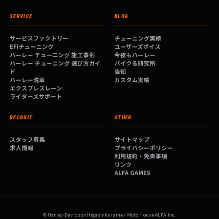
SERVICE
BLOG
サービスファクトリー
チューニング実績
EFIチューニング
ユーザーズボイス
ハーレー チューニング 施工事例
今夜もハーレー
ハーレー チューニング 選び方ガイ
バイクる研究所
ド
告知
ハーレー洗車
カスタム実績
エクスプレスレーン
ライダーズサポート
RECRUIT
OTHER
スタッフ募集
サイトマップ
求人情報
プライバシーポリシー
利用規約・免責事項
リンク
ALFA GAMES
© Harley-Davidson Higashikurume / Moto House ALFA Inc.