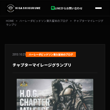
内
容
LINEからお問い合わせ
HIGASHIKURUME
を
ス
HOME
>
ハーレーダビッドソン東久留米のブログ
>
チャプターマイレージグ
キ
ランプリ
ッ
プ
2013.10.25
ハーレーダビッドソン東久留米のブログ
チャプターマイレージグランプリ