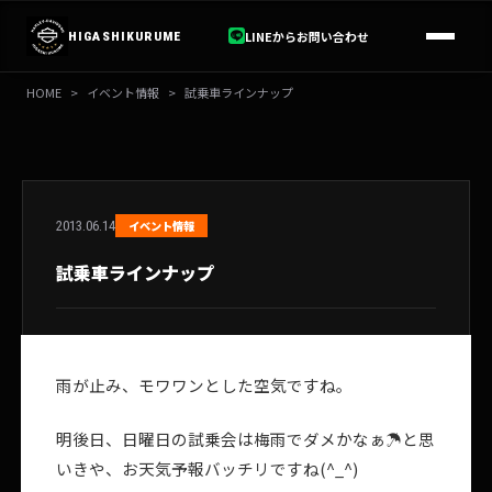
内
容
LINEからお問い合わせ
HIGASHIKURUME
を
ス
HOME
>
イベント情報
>
試乗車ラインナップ
キ
ッ
プ
2013.06.14
イベント情報
試乗車ラインナップ
雨が止み、モワワンとした空気ですね。
明後日、日曜日の試乗会は梅雨でダメかなぁ☂と思
いきや、お天気予報バッチリですね(^_^)