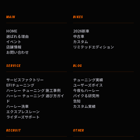
MAIN
BIKES
HOME
2026新車
選ばれる理由
中古車
イベント
カスタム
店舗情報
リミテッドエディション
お問い合わせ
SERVICE
BLOG
サービスファクトリー
チューニング実績
EFIチューニング
ユーザーズボイス
ハーレー チューニング 施工事例
今夜もハーレー
ハーレー チューニング 選び方ガイ
バイクる研究所
ド
告知
ハーレー洗車
カスタム実績
エクスプレスレーン
ライダーズサポート
RECRUIT
OTHER