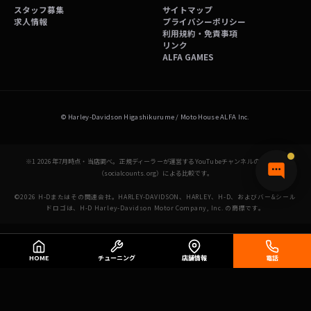
スタッフ募集
サイトマップ
求人情報
プライバシーポリシー
利用規約・免責事項
リンク
ALFA GAMES
© Harley-Davidson Higashikurume / Moto House ALFA Inc.
※1 2026年7月時点・当店調べ。正規ディーラーが運営するYouTubeチャンネルの登録者数
（socialcounts.org）による比較です。
©2026 H-Dまたはその関連会社。HARLEY-DAVIDSON、HARLEY、H-D、およびバー&シール
ドロゴは、H-D Harley-Davidson Motor Company, Inc. の商標です。
HOME
チューニング
店舗情報
電話