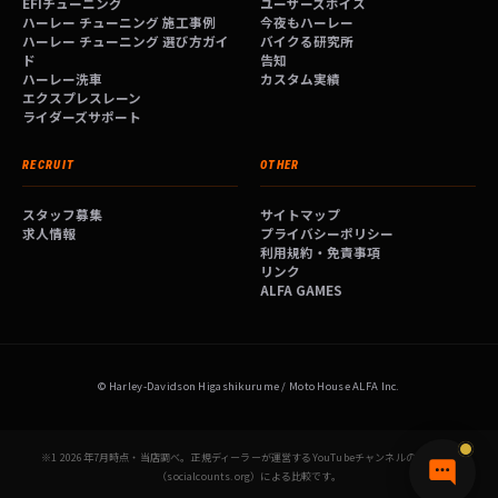
EFIチューニング
ユーザーズボイス
ハーレー チューニング 施工事例
今夜もハーレー
ハーレー チューニング 選び方ガイ
バイクる研究所
ド
告知
ハーレー洗車
カスタム実績
エクスプレスレーン
ライダーズサポート
RECRUIT
OTHER
スタッフ募集
サイトマップ
求人情報
プライバシーポリシー
利用規約・免責事項
リンク
ALFA GAMES
© Harley-Davidson Higashikurume / Moto House ALFA Inc.
※1 2026年7月時点・当店調べ。正規ディーラーが運営するYouTubeチャンネルの登録者数
（socialcounts.org）による比較です。