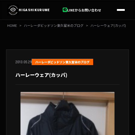
内
容
LINEからお問い合わせ
HIGASHIKURUME
を
ス
HOME
>
ハーレーダビッドソン東久留米のブログ
>
ハーレーウェア(カッパ)
キ
ッ
プ
2013.05.29
ハーレーダビッドソン東久留米のブログ
ハーレーウェア(カッパ)