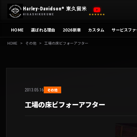
内
Harley-Davidson
東久留米
®
容
HIGASHIKURUME
★★★★★★
を
ス
HOME
選ばれる理由
2026新車
カスタム
サービスファ
キ
ッ
HOME
>
その他
>
工場の床ビフォーアフター
プ
2013.05.16
その他
工場の床ビフォーアフター