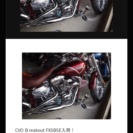
CVO Ｂreakout FXSBSE入荷！