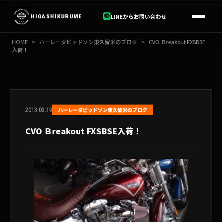
内
容
LINEからお問い合わせ
HIGASHIKURUME
を
ス
HOME
>
ハーレーダビッドソン東久留米のブログ
>
CVO Ｂreakout FXSBSE
キ
入荷！
ッ
プ
2013.03.19
ハーレーダビッドソン東久留米のブログ
CVO Ｂreakout FXSBSE入荷！