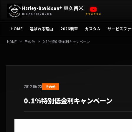
内
Harley-Davidson
東久留米
®
容
HIGASHIKURUME
★★★★★★
を
ス
HOME
選ばれる理由
2026新車
カスタム
サービスファ
キ
ッ
HOME
>
その他
>
0.1％特別低金利キャンペーン
プ
2012.06.23
その他
0.1％特別低金利キャンペーン