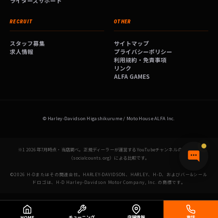
ライダーズサポート
RECRUIT
OTHER
スタッフ募集
サイトマップ
求人情報
プライバシーポリシー
利用規約・免責事項
リンク
ALFA GAMES
© Harley-Davidson Higashikurume / Moto House ALFA Inc.
※1 2026年7月時点・当店調べ。正規ディーラーが運営するYouTubeチャンネルの登録者数
（socialcounts.org）による比較です。
©2026 H-Dまたはその関連会社。HARLEY-DAVIDSON、HARLEY、H-D、およびバー&シール
ドロゴは、H-D Harley-Davidson Motor Company, Inc. の商標です。
HOME
チューニング
店舗情報
電話