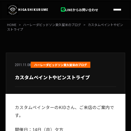
内
容
LINEからお問い合わせ
HIGASHIKURUME
を
ス
HOME
>
ハーレーダビッドソン東久留米のブログ
>
カスタムペイントやピン
キ
ストライプ
ッ
プ
2011.11.08
ハーレーダビッドソン東久留米のブログ
カスタムペイントやピンストライプ
カスタムペインターのKIDさん、ご来店のご案内で
す。
開催日：14日（月）夕方