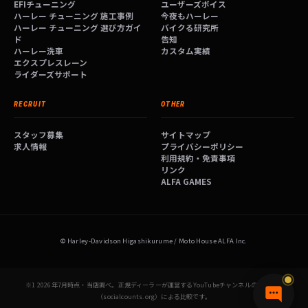
EFIチューニング
ユーザーズボイス
ハーレー チューニング 施工事例
今夜もハーレー
ハーレー チューニング 選び方ガイ
バイクる研究所
ド
告知
ハーレー洗車
カスタム実績
エクスプレスレーン
ライダーズサポート
RECRUIT
OTHER
スタッフ募集
サイトマップ
求人情報
プライバシーポリシー
利用規約・免責事項
リンク
ALFA GAMES
© Harley-Davidson Higashikurume / Moto House ALFA Inc.
※1 2026年7月時点・当店調べ。正規ディーラーが運営するYouTubeチャンネルの登録者数
（socialcounts.org）による比較です。