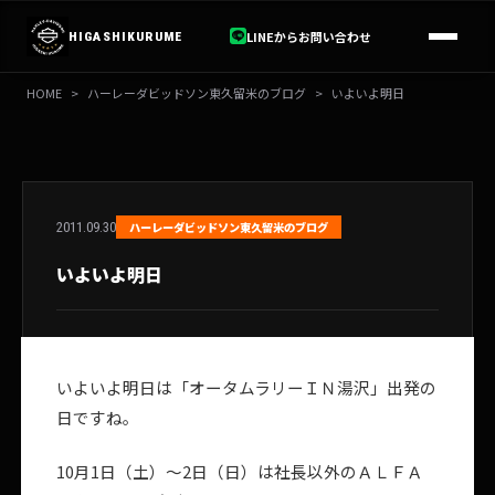
内
容
LINEからお問い合わせ
HIGASHIKURUME
を
ス
HOME
>
ハーレーダビッドソン東久留米のブログ
>
いよいよ明日
キ
ッ
プ
2011.09.30
ハーレーダビッドソン東久留米のブログ
いよいよ明日
いよいよ明日は「オータムラリーＩＮ湯沢」出発の
日ですね。
10月1日（土）～2日（日）は社長以外のＡＬＦＡ