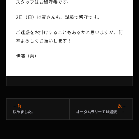
スタッフはお留守番です。
2日（日）は寅さんも、試験で留守です。
ご迷惑をお掛けすることもあるかと思いますが、何
卒よろしくお願いします！
伊藤（奈）
← 前
次 →
決めました。
オータムラリーＩＮ湯沢 復路変更