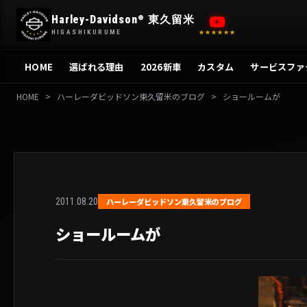
内
Harley-Davidson
東久留米
®
容
HIGASHIKURUME
★★★★★★
を
ス
HOME
選ばれる理由
2026新車
カスタム
サービスファ
キ
ッ
HOME
>
ハーレーダビッドソン東久留米のブログ
>
ショールームが
プ
2011.08.20
ハーレーダビッドソン東久留米のブログ
ショールームが