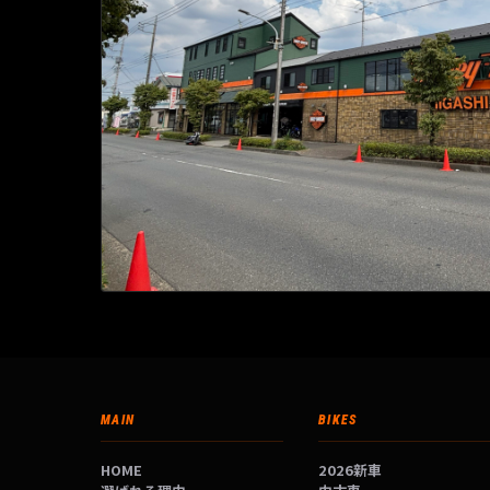
MAIN
BIKES
HOME
2026新車