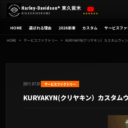
内
Harley-Davidson
東久留米
®
容
HIGASHIKURUME
★★★★★★
を
ス
HOME
選ばれる理由
2026新車
カスタム
サービスファ
キ
ッ
HOME
>
サービスファクトリー
>
KURYAKYN(クリヤキン）カスタムウィ
プ
2011.07.01
サービスファクトリー
KURYAKYN(クリヤキン）カスタ