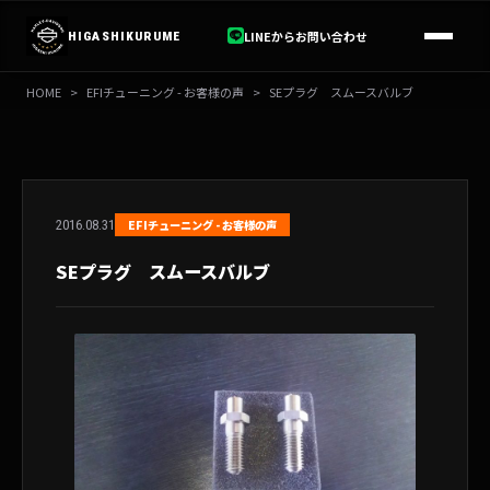
内
容
LINEからお問い合わせ
HIGASHIKURUME
を
ス
HOME
>
EFIチューニング - お客様の声
>
SEプラグ スムースバルブ
キ
ッ
プ
2016.08.31
EFIチューニング - お客様の声
SEプラグ スムースバルブ