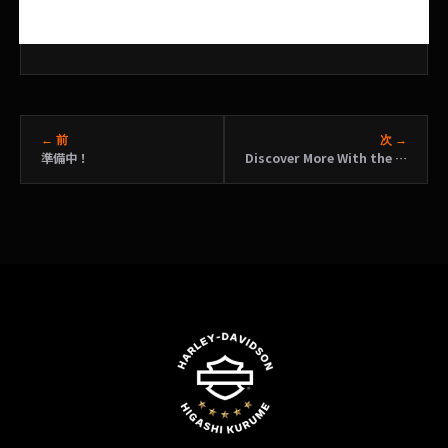
← 前
次 →
準備中！
Discover More With the 2017 Touring Lineup | Harley-Davidson